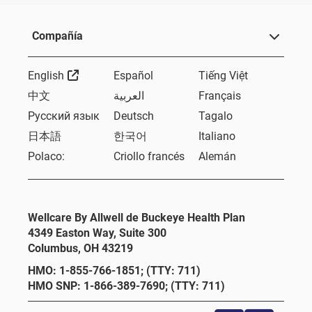
Compañía
External Link
English
Español
Tiếng Việt
中文
العربية
Français
Русский язык
Deutsch
Tagalo
日本語
한국어
Italiano
Polaco:
Criollo francés
Alemán
Wellcare By Allwell de Buckeye Health Plan
4349 Easton Way, Suite 300
Columbus, OH 43219
HMO: 1-855-766-1851; (TTY: 711)
HMO SNP: 1-866-389-7690; (TTY: 711)