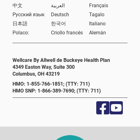
中文
العربية
Français
Русский язык
Deutsch
Tagalo
日本語
한국어
Italiano
Polaco:
Criollo francés
Alemán
Wellcare By Allwell de Buckeye Health Plan
4349 Easton Way, Suite 300
Columbus, OH 43219
HMO: 1-855-766-1851; (TTY: 711)
HMO SNP: 1-866-389-7690; (TTY: 711)